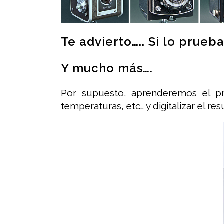
Te advierto….. Si lo prueb
Y mucho más….
Por supuesto, aprenderemos el pr
temperaturas, etc… y digitalizar el re